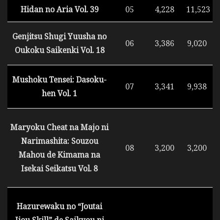
Hidan no Aria Vol. 39
05
4,228
11,523
Genjitsu Shugi Yuusha no
06
3,386
9,020
Oukoku Saikenki Vol. 18
Mushoku Tensei: Dasoku-
07
3,341
9,938
hen Vol. 1
Maryoku Cheat na Majo ni
Narimashita: Souzou
08
3,200
3,200
Mahou de Kimama na
Isekai Seikatsu Vol. 8
Hazurewaku no “Joutai