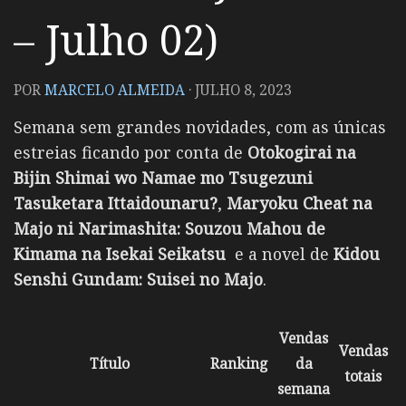
– Julho 02)
POR
MARCELO ALMEIDA
·
JULHO 8, 2023
Semana sem grandes novidades, com as únicas
estreias ficando por conta de
Otokogirai na
Bijin Shimai wo Namae mo Tsugezuni
Tasuketara Ittaidounaru?
,
Maryoku Cheat na
Majo ni Narimashita: Souzou Mahou de
Kimama na Isekai Seikatsu
e a novel de
Kidou
Senshi Gundam: Suisei no Majo
.
Vendas
Vendas
Título
Ranking
da
totais
semana