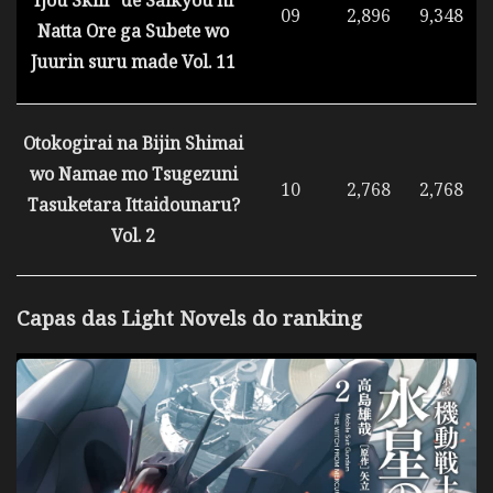
Ijou Skill” de Saikyou ni
09
2,896
9,348
Natta Ore ga Subete wo
Juurin suru made Vol. 11
Otokogirai na Bijin Shimai
wo Namae mo Tsugezuni
10
2,768
2,768
Tasuketara Ittaidounaru?
Vol. 2
Capas das Light Novels do ranking