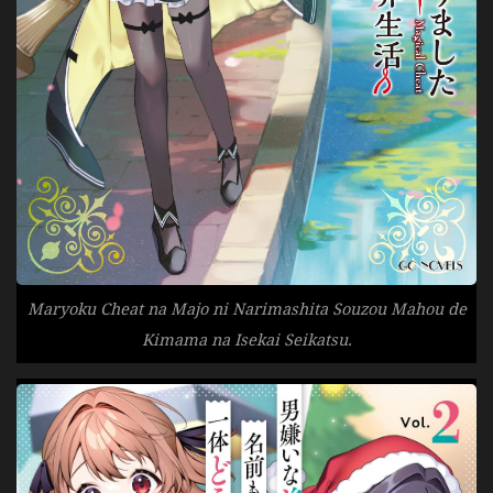
Maryoku Cheat na Majo ni Narimashita Souzou Mahou de
Kimama na Isekai Seikatsu.