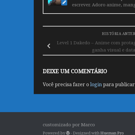
escrever. Adoro anime, mang
HISTÓRIA ANTE
Level 1 Dakedo – Anime com protag
ganha visual e data
DEIXE UM COMENTÁRIO
Você precisa fazer o
login
para publicar
customizado por Marco
Powered by
- Designed with
Hueman Pro