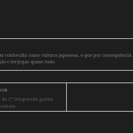
iar conhecida como cultura japonesa, o que por consequência
ás e ler/jogar quase tudo.
RIOR
e da 2º temporada ganha
 estreia