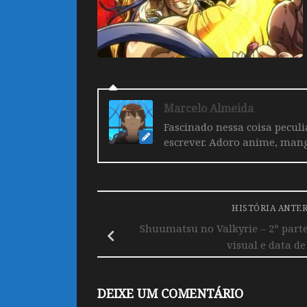
Marcelo Almeida
Fascinado nessa coisa pecul
escrever. Adoro anime, mang
HISTÓRIA ANTE
Shuumatsu no Valkyrie – 2º part
visual e data de
DEIXE UM COMENTÁRIO