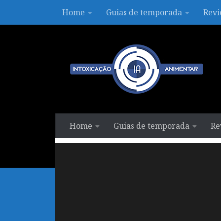
Home
Guias de temporada
Revi
Skip to content
Home
Guias de temporada
Re