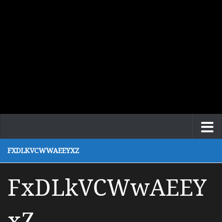
FXDLKVCWWAEEYXZ
FxDLkVCWwAEEY
xZ