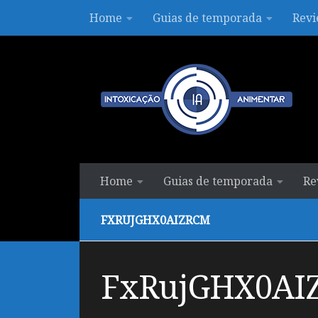
Home
Guias de temporada
Revi
Skip to content
Home
Guias de temporada
Re
FXRUJGHX0AIZRCM
FxRujGHX0AI