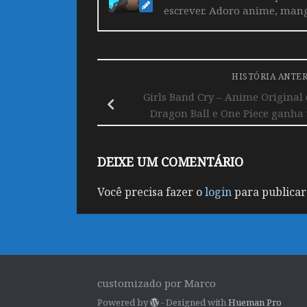
escrever. Adoro anime, mang
HISTÓRIA ANTE
Girls Band Cry – Anime Original
Dragon Ball e One Piece ganha v
DEIXE UM COMENTÁRIO
Você precisa fazer o
login
para publicar
customizado por Marco
Powered by
- Designed with
Hueman Pro