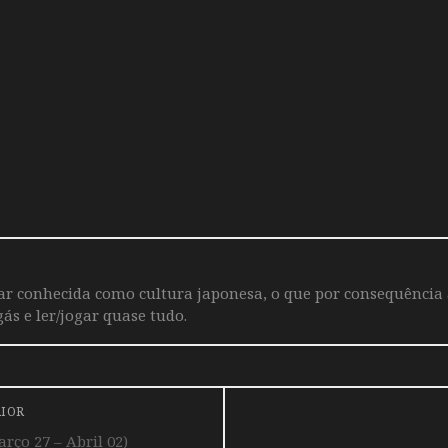
iar conhecida como cultura japonesa, o que por consequência
ás e ler/jogar quase tudo.
RIOR
ço 27 – Abril 02)