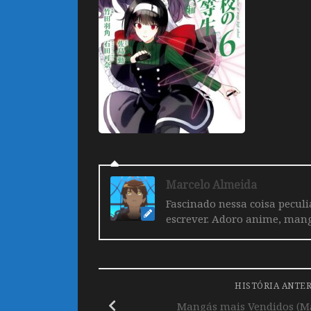
Marcelo Almeida
Fascinado nessa coisa pecul
escrever. Adoro anime, mang
HISTÓRIA ANTE
Mangás mais Vendidos (Mar