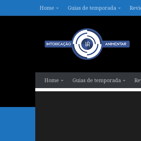
Home
Guias de temporada
Revi
Skip to content
Home
Guias de temporada
Re