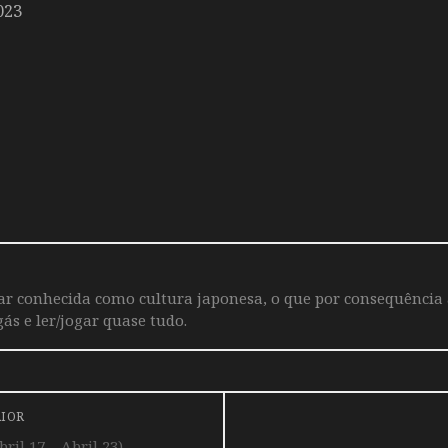
023
iar conhecida como cultura japonesa, o que por consequência
ás e ler/jogar quase tudo.
RIOR
il 17 – Abril 23)