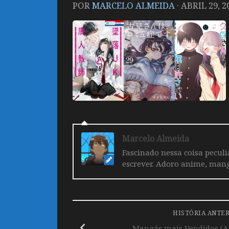
POR
MARCELO ALMEIDA
·
ABRIL 29, 2
Marcelo Almeida
Fascinado nessa coisa pecul
escrever. Adoro anime, mang
HISTÓRIA ANTE
Mangás mais Vendidos (Abr