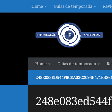
Home
Guias de temporada
Revi
Skip to content
Home
Guias de temporada
Re
248E083ED544F6CEA33C2094E471FB86
248e083ed544