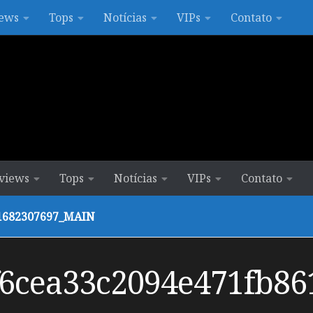
ews
Tops
Notícias
VIPs
Contato
views
Tops
Notícias
VIPs
Contato
1682307697_MAIN
f6cea33c2094e471fb8