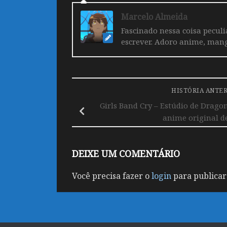
Marcelo Almeida
Fascinado nessa coisa pecul
escrever. Adoro anime, mang
HISTÓRIA ANTE
Girls Band Cry – Estúdio de Drago
anime original d
DEIXE UM COMENTÁRIO
Você precisa fazer o
login
para publicar