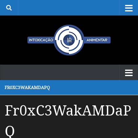
Skip to content
FR0XC3WAKAMDAPQ
Fr0xC3WakAMDaP
Q