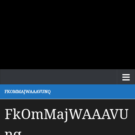
FKOMMAJWAAAVUNQ
FkOmMajWAAAVU
nq