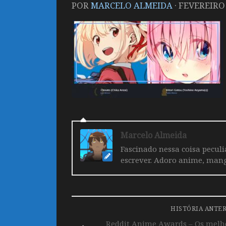
POR
MARCELO ALMEIDA
·
FEVEREIRO 
Marcelo Almeida
Fascinado nessa coisa pecul
escrever. Adoro anime, mang
HISTÓRIA ANTE
Reddit Anime Awards – Os melho