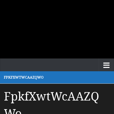
FPKFXWTWCAAZQWO
FpkfXwtWcAAZQ
Wo