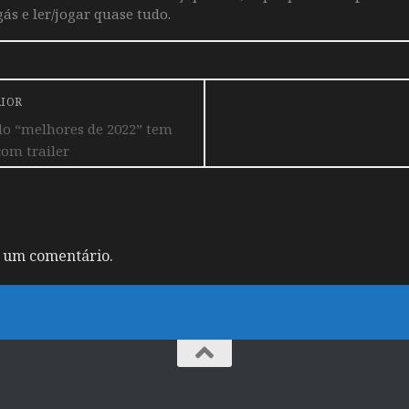
ás e ler/jogar quase tudo.
RIOR
do “melhores de 2022” tem
om trailer
 um comentário.