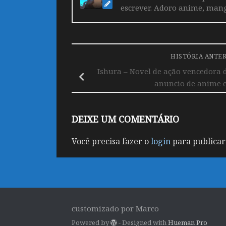
escrever. Adoro anime, mang
HISTÓRIA ANTE
Ishura – Novel de ação vencedora 
anuncio de anime c
DEIXE UM COMENTÁRIO
Você precisa fazer o
login
para publicar
customizado por Marco
Powered by
- Designed with
Hueman Pro