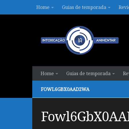
Home
Guias de temporada
Revi
Skip to content
Home
Guias de temporada
Re
FOWL6GBX0AAD2WA
Fowl6GbX0A