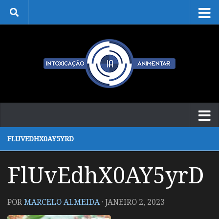
Skip to content
FLUVEDHX0AY5YRD
FlUvEdhX0AY5yrD
POR
MARCELO ALMEIDA
·
JANEIRO 2, 2023