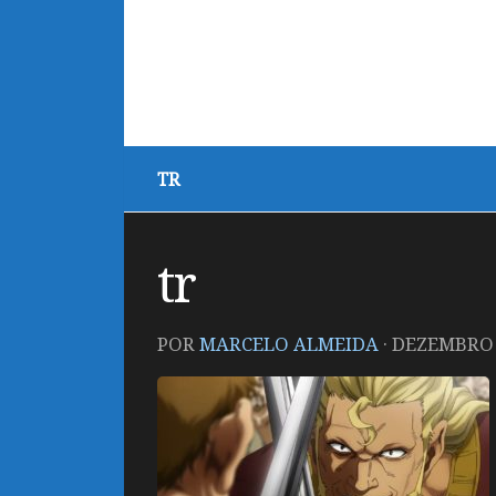
TR
tr
POR
MARCELO ALMEIDA
·
DEZEMBRO 1