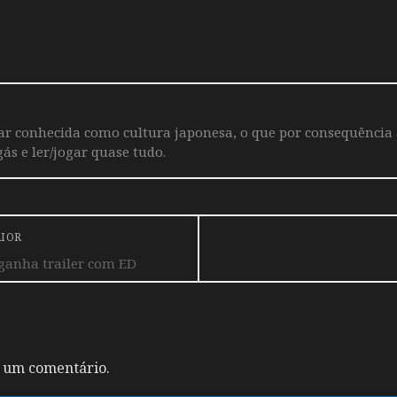
iar conhecida como cultura japonesa, o que por consequência
ás e ler/jogar quase tudo.
RIOR
ganha trailer com ED
 um comentário.