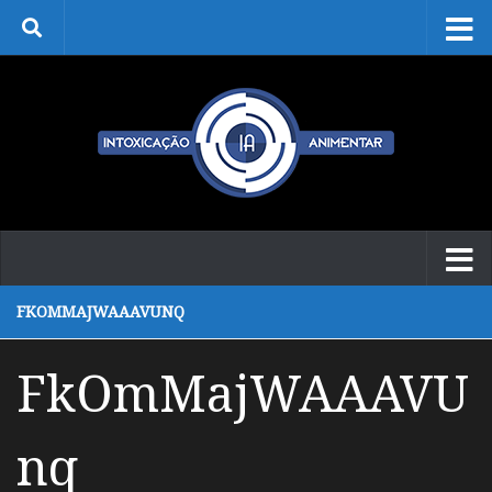
Skip to content
FKOMMAJWAAAVUNQ
FkOmMajWAAAVU
nq