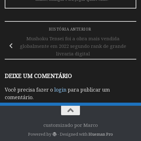
HISTÓRIA ANTERIOR
Mushoku Tensei foi a obra mais vendida
globalmente em 2022 segundo rank de grande
livraria digital
DEIXE UM COMENTÁRIO
Você precisa fazer o
login
para publicar um
comentário.
customizado por Marco
Powered by
- Designed with
Hueman Pro