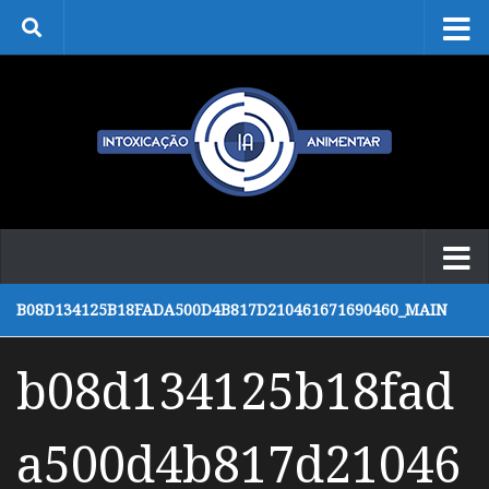
Skip to content
B08D134125B18FADA500D4B817D210461671690460_MAIN
b08d134125b18fad
a500d4b817d21046