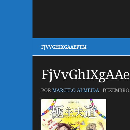
FJVVGHIXGAAEPTM
FjVvGhIXgAA
POR
MARCELO ALMEIDA
·
DEZEMBRO 7