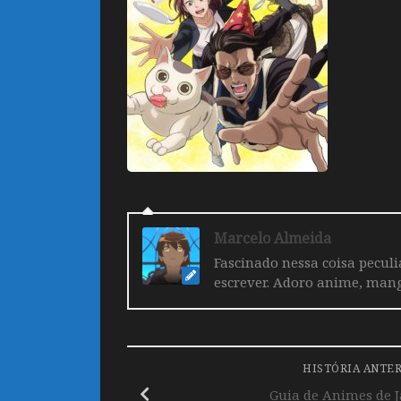
Marcelo Almeida
Fascinado nessa coisa pecul
escrever. Adoro anime, mang
HISTÓRIA ANTE
Guia de Animes de J