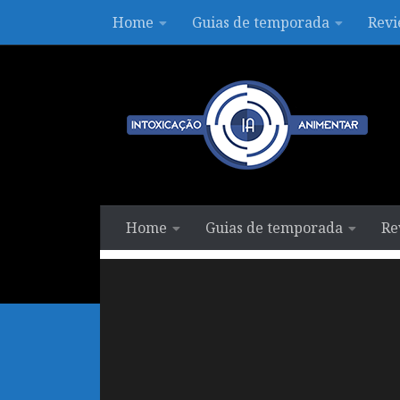
Home
Guias de temporada
Revi
Skip to content
Home
Guias de temporada
Re