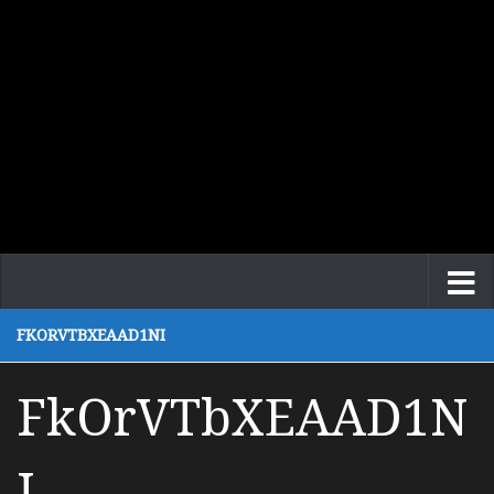
FKORVTBXEAAD1NI
FkOrVTbXEAAD1N
I