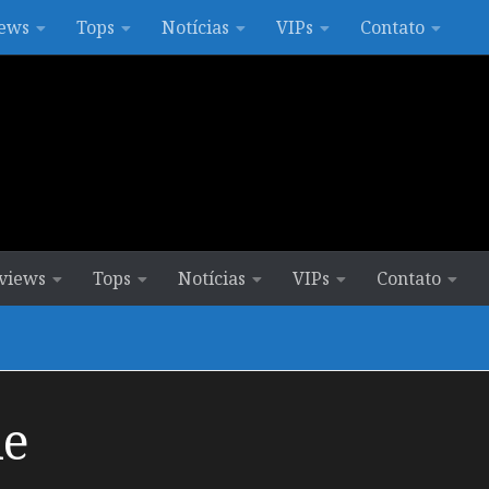
ews
Tops
Notícias
VIPs
Contato
views
Tops
Notícias
VIPs
Contato
le