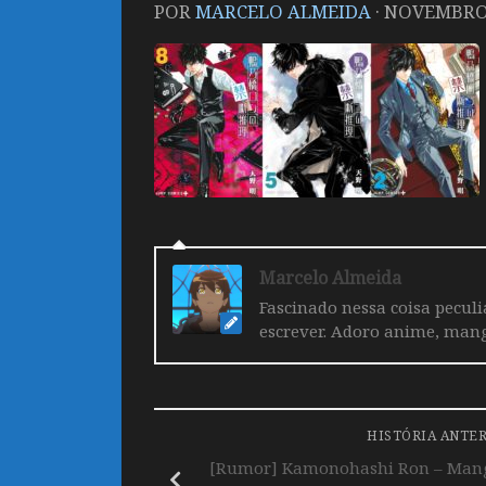
POR
MARCELO ALMEIDA
·
NOVEMBRO 
Marcelo Almeida
Fascinado nessa coisa pecul
escrever. Adoro anime, mang
HISTÓRIA ANTE
[Rumor] Kamonohashi Ron – Mangá