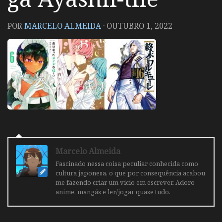
POR
MARCELO ALMEIDA
·
OUTUBRO 1, 2022
Marcelo Almeida
Fascinado nessa coisa peculiar conhecida como
cultura japonesa, o que por consequência acabou
me fazendo criar um vicio em escrever. Adoro
anime, mangás e ler/jogar quase tudo.