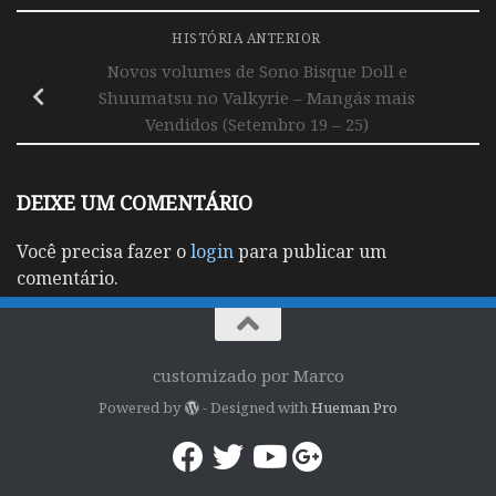
HISTÓRIA ANTERIOR
Novos volumes de Sono Bisque Doll e
Shuumatsu no Valkyrie – Mangás mais
Vendidos (Setembro 19 – 25)
DEIXE UM COMENTÁRIO
Você precisa fazer o
login
para publicar um
comentário.
customizado por Marco
Powered by
- Designed with
Hueman Pro