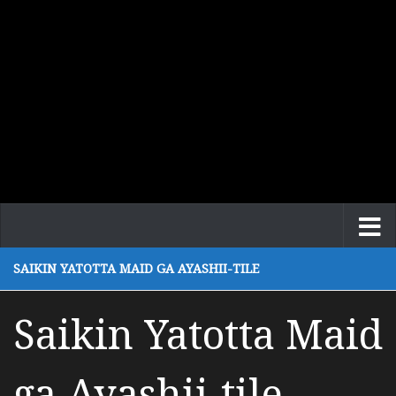
SAIKIN YATOTTA MAID GA AYASHII-TILE
Saikin Yatotta Maid
ga Ayashii-tile