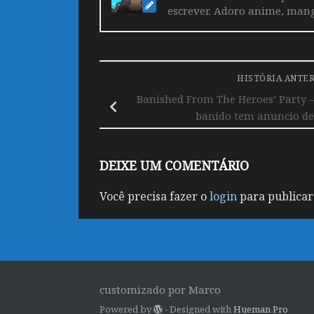
escrever. Adoro anime, mang
HISTÓRIA ANTE
Banished From The Heroes’ Party 
banido tem anuncio de
DEIXE UM COMENTÁRIO
Você precisa fazer o
login
para publicar
customizado por Marco
Powered by
- Designed with
Hueman Pro