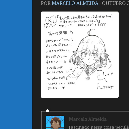
POR
MARCELO ALMEIDA
·
OUTUBRO 31
Marcelo Almeida
Fascinado nessa coisa pecul