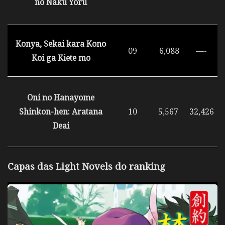
no Naku Yoru
Konya, Sekai kara Kono
09
6,088
—-
Koi ga Kiete mo
Oni no Hanayome
Shinkon-hen: Aratana
10
5,567
32,426
Deai
Capas das Light Novels do ranking