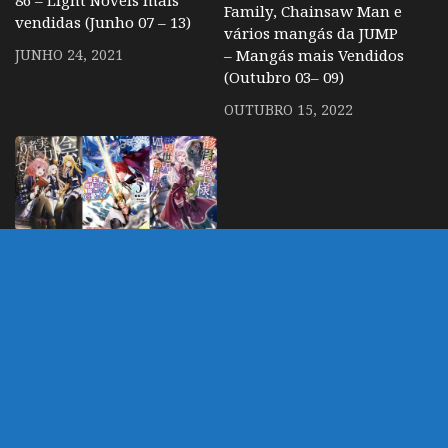
Family, Chainsaw Man e
vendidas (Junho 07 – 13)
vários mangás da JUMP
– Mangás mais Vendidos
JUNHO 24, 2021
(Outubro 03– 09)
OUTUBRO 15, 2022
Mangás mais Vendidos
(Agosto 24 – 30)
SETEMBRO 11, 2020
DEIXE UM COMENTÁRIO
Você precisa fazer o
login
para publicar um