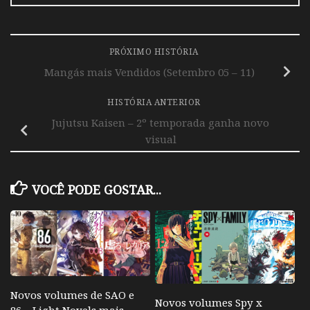
PRÓXIMO HISTÓRIA
Mangás mais Vendidos (Setembro 05 – 11)
HISTÓRIA ANTERIOR
Jujutsu Kaisen – 2º temporada ganha novo
visual
VOCÊ PODE GOSTAR...
Novos volumes de SAO e
Novos volumes Spy x
86 – Light Novels mais