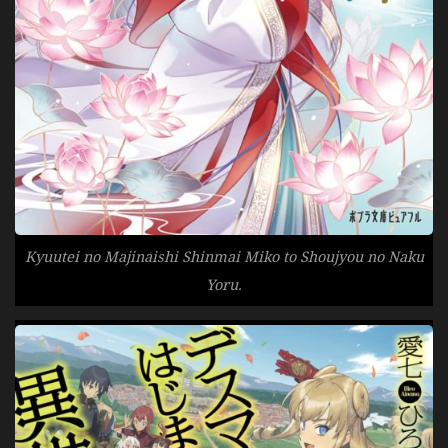
Kyuutei no Majinaishi Shinmai Miko to Shoujyou no Naku
Yoru.