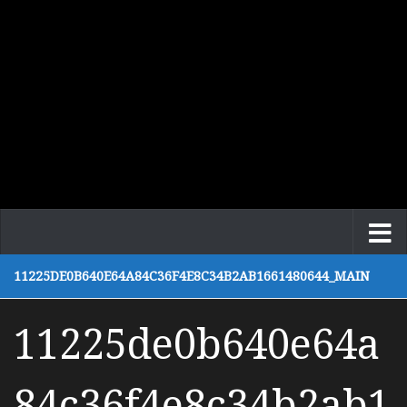
11225DE0B640E64A84C36F4E8C34B2AB1661480644_MAIN
11225de0b640e64a
84c36f4e8c34b2ab1