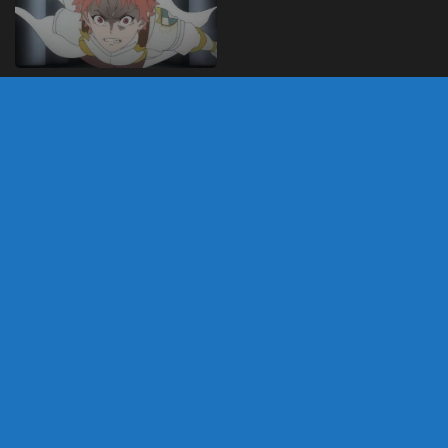
My Gift Lvl 9999 – Anime
sobre protagonista com
harém OP ganha trailer
para próximo arco
NOVEMBRO 15, 2025
DEIXE UM COMENTÁRIO
Você precisa fazer o
login
para publicar um
comentário.
customizado por Marco