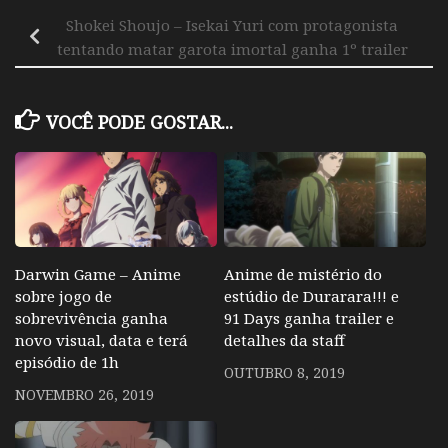
Shokei Shoujo – Isekai Yuri com protagonista
tentando matar garota imortal ganha 1º trailer
VOCÊ PODE GOSTAR...
Darwin Game – Anime
Anime de mistério do
sobre jogo de
estúdio de Durarara!!! e
sobrevivência ganha
91 Days ganha trailer e
novo visual, data e terá
detalhes da staff
episódio de 1h
OUTUBRO 8, 2019
NOVEMBRO 26, 2019