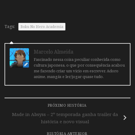
Tags:
Boku No Hero Academia
Marcelo Almeida
Fascinado nessa coisa peculiar conhecida como
cultura japonesa, o que por consequência acabou
me fazendo criar um vicio em escrever. Adoro
anime, mangás e ler/jogar quase tudo.
PRÓXIMO HISTÓRIA
Made in Absyss – 2º temporada ganha trailer da
história e novo visual
HISTÓRIA ANTERIOR