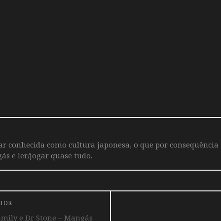
iar conhecida como cultura japonesa, o que por consequência
ás e ler/jogar quase tudo.
RIOR
amily e Dr Stone – Mangás