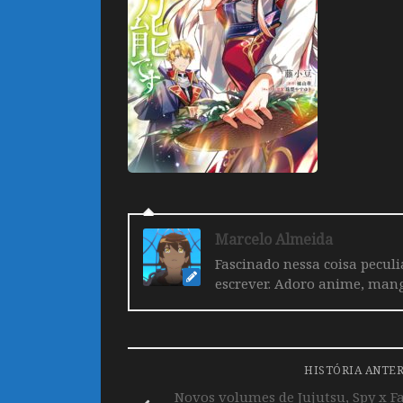
Marcelo Almeida
Fascinado nessa coisa pecul
escrever. Adoro anime, mang
HISTÓRIA ANTE
Novos volumes de Jujutsu, Spy x F