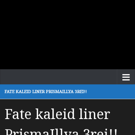
FATE KALEID LINER PRISMAILLYA 3REI!!
Fate kaleid liner
PrismaIllya 3rei!!