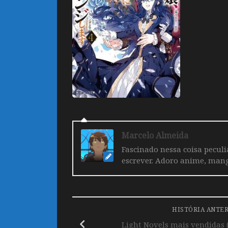
Marcelo Almeida
Fascinado nessa coisa pecul
escrever. Adoro anime, mang
HISTÓRIA ANTE
Light Novels mais vendidas 