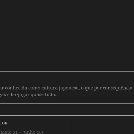
iar conhecida como cultura japonesa, o que por consequência
ás e ler/jogar quase tudo.
RIOR
(Maio 31 – Junho 06)