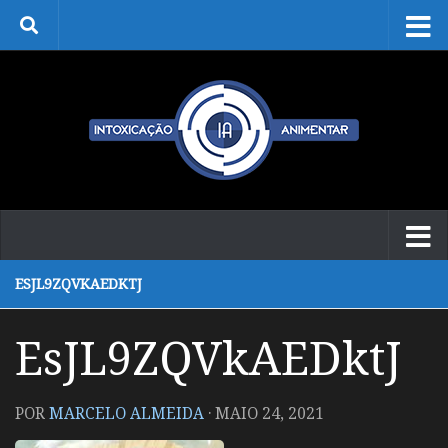
Skip to content
ESJL9ZQVKAEDKTJ
EsJL9ZQVkAEDktJ
POR
MARCELO ALMEIDA
·
MAIO 24, 2021