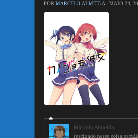
POR
MARCELO ALMEIDA
·
MAIO 24, 2
Marcelo Almeida
Fascinado nessa coisa pecul