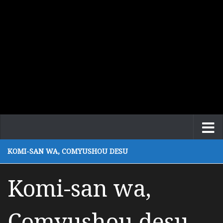
KOMI-SAN WA, COMYUSHOU DESU
Komi-san wa,
Comyushou desu