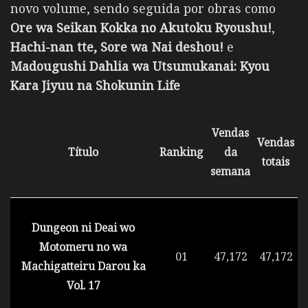
novo volume, sendo seguida por obras como
Ore wa Seikan Kokka no Akutoku Ryoushu!
,
Hachi-nan tte, Sore wa Nai deshou!
e
Madougushi Dahlia wa Utsumukanai: Kyou
Kara Jiyuu na Shokunin Life
Vendas
Vendas
Título
Ranking
da
totais
semana
Dungeon ni Deai wo
Motomeru no wa
01
47,172
47,172
Machigatteiru Darou ka
Vol. 17