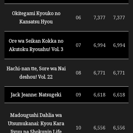
Okitegami Kyouko no
06
7,377
7,377
Kansatsu Hyou
Ore wa Seikan Kokka no
07
6,994
6,994
Akutoku Ryoushu! Vol. 3
Hachi-nan tte, Sore wa Nai
08
6,771
6,771
deshou! Vol. 22
Jack Jeanne: Natsugeki
09
6,618
6,618
Madougushi Dahlia wa
Utsumukanai: Kyou Kara
10
6,556
6,556
Jiyuu na Shokunin Life