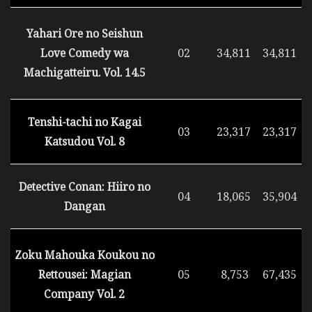
Yahari Ore no Seishun
Love Comedy wa
02
34,811
34,811
Machigatteiru. Vol. 14.5
Tenshi-tachi no Kagai
03
23,317
23,317
Katsudou Vol. 8
Detective Conan: Hiiro no
04
18,065
35,904
Dangan
Zoku Mahouka Koukou no
Rettousei: Magian
05
8,753
67,435
Company Vol. 2