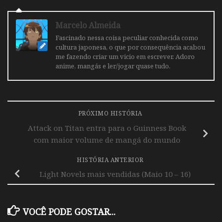
Marcelo Almeida
Fascinado nessa coisa peculiar conhecida como
cultura japonesa, o que por consequência acabou
me fazendo criar um vicio em escrever. Adoro
anime, mangás e ler/jogar quase tudo.
PRÓXIMO HISTÓRIA
Attack on Titan entra para o Guinness Book
com maior volume de mangá do mundo
HISTÓRIA ANTERIOR
Light Novels mais vendidas (Maio 10 – 16)
VOCÊ PODE GOSTAR...