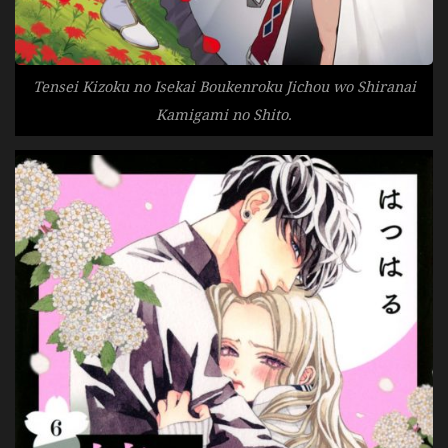
Tensei Kizoku no Isekai Boukenroku Jichou wo Shiranai
Kamigami no Shito.