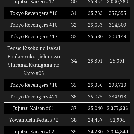
Jujutsu Kaisen #12
30
25,954
2,030,283
Tokyo Revengers #10
31
25,733
357,555
Tokyo Revengers #16
32
25,653
314,509
Tokyo Revengers #17
33
25,580
306,149
Tensei Kizoku no Isekai
Boukenroku: Jichou wo
34
25,391
25,391
Shiranai Kamigami no
Shito #06
Tokyo Revengers #18
35
25,356
298,713
Tokyo Revengers #21
36
25,075
284,913
Jujutsu Kaisen #01
37
25,040
2,377,536
Yowamushi Pedal #72
38
24,457
51,904
Jujutsu Kaisen #02
39
24,280
2,304,840