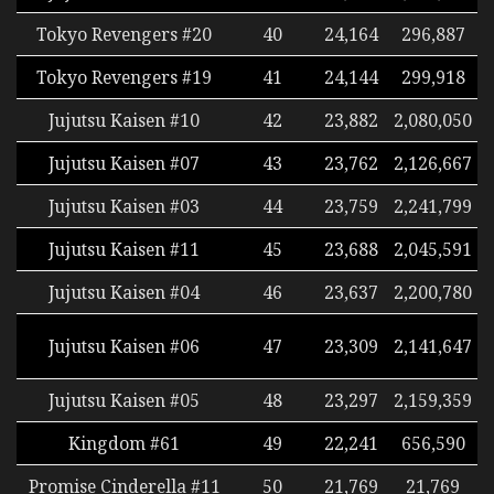
Tokyo Revengers #20
40
24,164
296,887
Tokyo Revengers #19
41
24,144
299,918
Jujutsu Kaisen #10
42
23,882
2,080,050
Jujutsu Kaisen #07
43
23,762
2,126,667
Jujutsu Kaisen #03
44
23,759
2,241,799
Jujutsu Kaisen #11
45
23,688
2,045,591
Jujutsu Kaisen #04
46
23,637
2,200,780
Jujutsu Kaisen #06
47
23,309
2,141,647
Jujutsu Kaisen #05
48
23,297
2,159,359
Kingdom #61
49
22,241
656,590
Promise Cinderella #11
50
21,769
21,769