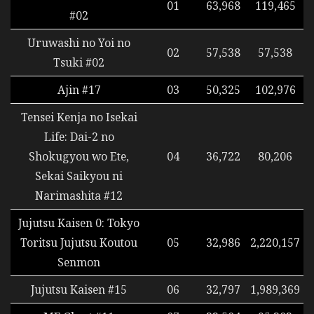
01
63,968
119,465
#02
Uruwashi no Yoi no
02
57,538
57,538
Tsuki #02
Ajin #17
03
50,325
102,976
Tensei Kenja no Isekai
Life: Dai-2 no
Shokugyou wo Ete,
04
36,722
80,206
Sekai Saikyou ni
Narimashita #12
Jujutsu Kaisen 0: Tokyo
Toritsu Jujutsu Koutou
05
32,986
2,220,157
Senmon
Jujutsu Kaisen #15
06
32,797
1,989,369