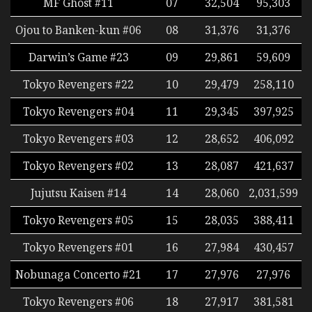
MF Ghost #11
07
32,504
95,303
Ojou to Banken-kun #06
08
31,376
31,376
Darwin’s Game #23
09
29,861
59,609
Tokyo Revengers #22
10
29,479
258,110
Tokyo Revengers #04
11
29,345
397,925
Tokyo Revengers #03
12
28,652
406,092
Tokyo Revengers #02
13
28,087
421,637
Jujutsu Kaisen #14
14
28,060
2,031,599
Tokyo Revengers #05
15
28,035
388,411
Tokyo Revengers #01
16
27,984
430,457
Nobunaga Concerto #21
17
27,976
27,976
Tokyo Revengers #06
18
27,917
381,581