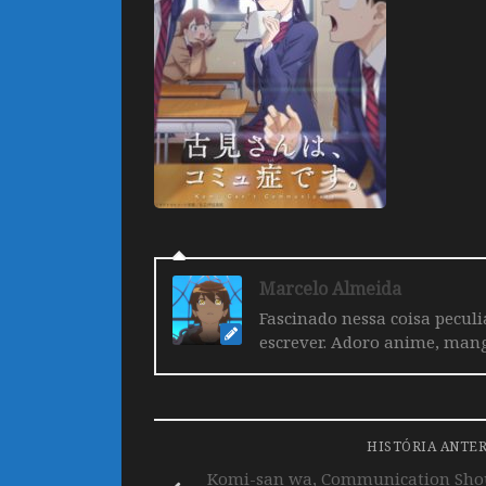
Marcelo Almeida
Fascinado nessa coisa pecul
escrever. Adoro anime, mang
HISTÓRIA ANTE
Komi-san wa, Communication Shoug