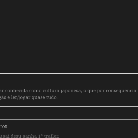
iar conhecida como cultura japonesa, o que por consequência
ás e ler/jogar quase tudo.
RIOR
ai desu ganha 1º trailer,