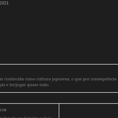
2021
iar conhecida como cultura japonesa, o que por consequência
ás e ler/jogar quase tudo.
RIOR
r focado na história e data