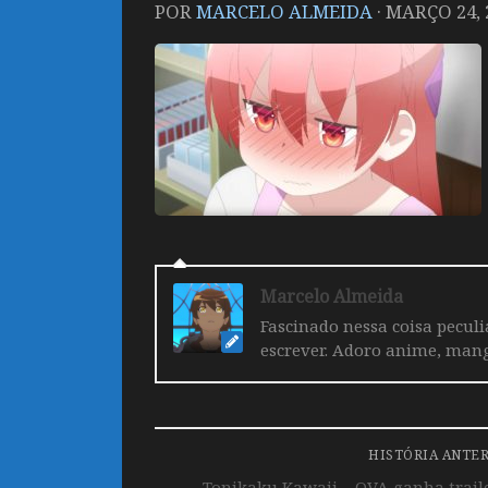
POR
MARCELO ALMEIDA
·
MARÇO 24, 
Marcelo Almeida
Fascinado nessa coisa pecul
escrever. Adoro anime, mang
HISTÓRIA ANTE
Tonikaku Kawaii – OVA ganha traile