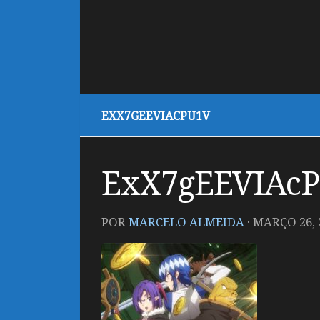
EXX7GEEVIACPU1V
ExX7gEEVIAc
POR
MARCELO ALMEIDA
·
MARÇO 26, 