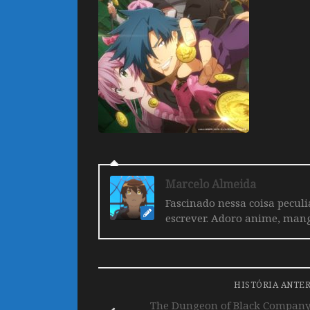
Marcelo Almeida
Fascinado nessa coisa pecul
escrever. Adoro anime, mang
HISTÓRIA ANTE
The Dungeon of Black Company