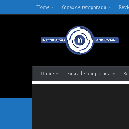
Home
Guias de temporada
Revi
Skip to content
Home
Guias de temporada
Re