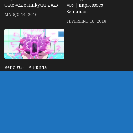
Gate #22 e Haikyuu 2 #23
#06 | Impressões
Semanais
MARÇO 14, 2016
FEVEREIRO 18, 2018
Keijo #05 – A Bunda
Teleguiada | Impressões
Semanais
NOVEMBRO 5, 2016
DEIXE UM COMENTÁRIO
Você precisa fazer o
login
para publicar um