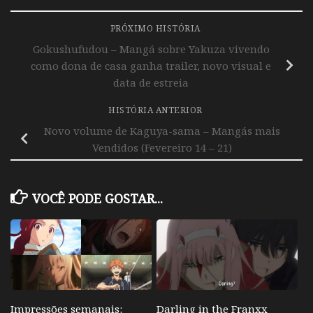
PRÓXIMO HISTÓRIA
Gokushufudou – Mangá sobre Yakuza vivendo
como dona de casa ganha trailer, novo visual e
data de estreia
HISTÓRIA ANTERIOR
Novo volume de Kaguya-sama – Mangás mais
Vendidos (Fevereiro 14 – 21)
VOCÊ PODE GOSTAR...
Impressões semanais:
Darling in the Franxx