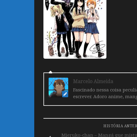
Marcelo Almeida
Fascinado nessa coisa pecul
escrever. Adoro anime, mang
HISTÓRIA ANTE
Mieruko-chan – Mangá que mistu