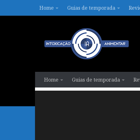
Home
Guias de temporada
Revi
Skip to content
Home
Guias de temporada
Re