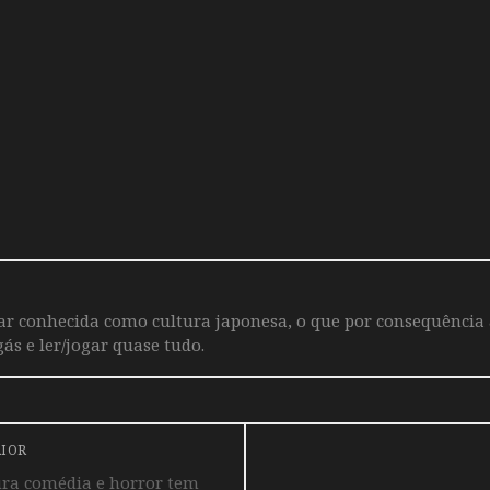
iar conhecida como cultura japonesa, o que por consequência
ás e ler/jogar quase tudo.
RIOR
ra comédia e horror tem