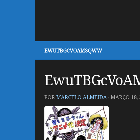
EWUTBGCVOAMSQWW
EwuTBGcVo
POR
MARCELO ALMEIDA
·
MARÇO 18, 