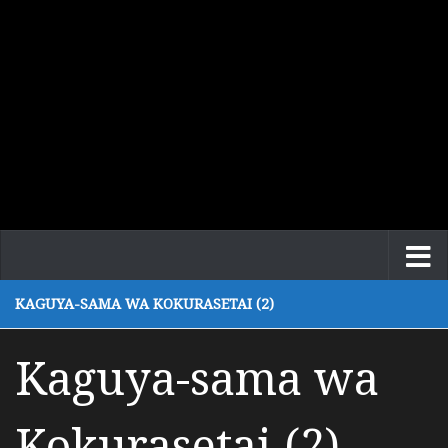
KAGUYA-SAMA WA KOKURASETAI (2)
Kaguya-sama wa
Kokurasetai (2)