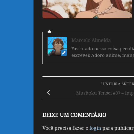
Marcelo Almeida
Fascinado nessa coisa pecul
escrever. Adoro anime, mang
HISTÓRIA ANTE
Mushoku Tensei #07 – Imp
DEIXE UM COMENTÁRIO
Você precisa fazer o
login
para publicar