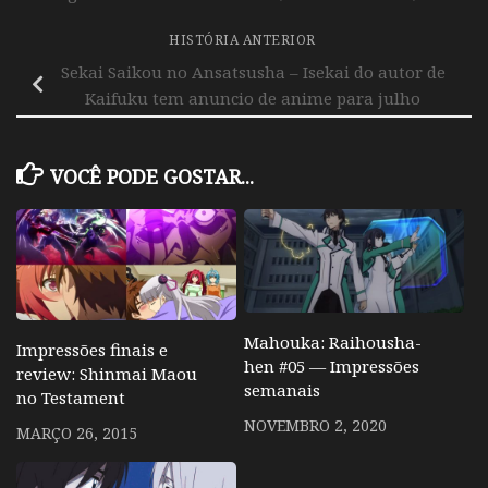
HISTÓRIA ANTERIOR
Sekai Saikou no Ansatsusha – Isekai do autor de
Kaifuku tem anuncio de anime para julho
VOCÊ PODE GOSTAR...
Mahouka: Raihousha-
Impressões finais e
hen #05 — Impressões
review: Shinmai Maou
semanais
no Testament
NOVEMBRO 2, 2020
MARÇO 26, 2015