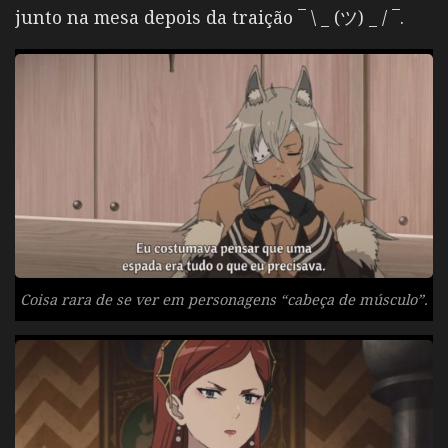
junto na mesa depois da traição
¯ \ _ (ツ) _ / ¯
.
Coisa rara de se ver em personagens “cabeça de músculo”.