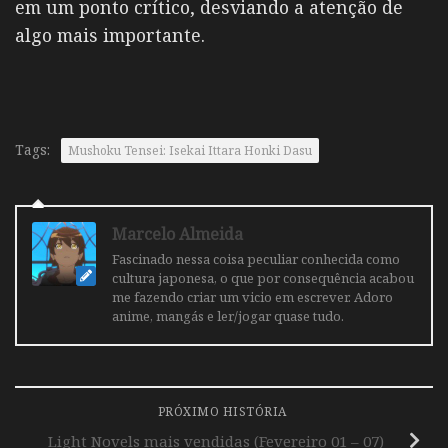
em um ponto crítico, desviando a atenção de
algo mais importante.
Tags:
Mushoku Tensei: Isekai Ittara Honki Dasu
Marcelo Almeida
Fascinado nessa coisa peculiar conhecida como
cultura japonesa, o que por consequência acabou
me fazendo criar um vicio em escrever. Adoro
anime, mangás e ler/jogar quase tudo.
PRÓXIMO HISTÓRIA
Light Novels mais vendidas (Fevereiro 01 – 07)