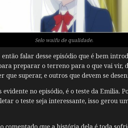
Selo waifu de qualidade.
 então falar desse episódio que é bem introd
ara preparar o terreno para o que vai vir, 
er que superar, e outros que devem se dese
s evidente no episódio, é o teste da Emilia. P
tar o teste seja interessante, isso gerou 
o comentado que a história dela é toda sofri