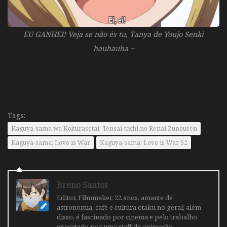
EU GANHEI! Veja se não és tu, Tanya de Youjo Senki
hauhauha ~
Tags:
Kaguya-sama wa Kokurasetai: Tensai-tachi no Renai Zunousen
Kaguya-sama: Love is War
Kaguya-sama: Love is War S2
Breno Santos
Editor, Filmmaker, 22 anos, amante de
astronomia, café e cultura otaku no geral; além
disso, é fascinado por cinema e pelo trabalho
executado por uma staff de animação.