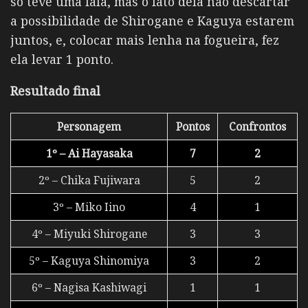
só teve uma fala, mas o fato dela não descartar
a possibilidade de Shirogane e Kaguya estarem
juntos, e, colocar mais lenha na fogueira, fez
ela levar 1 ponto.
Resultado final
Personagem
Pontos
Confrontos
1º – Ai Hayasaka
7
2
2º – Chika Fujiwara
5
2
3º – Miko Iino
4
1
4º – Miyuki Shirogane
3
3
5º – Kaguya Shinomiya
3
2
6º – Nagisa Kashiwagi
1
1