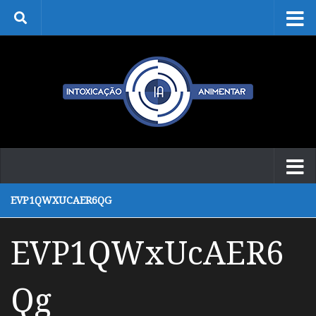
Skip to content
EVP1QWXUCAER6QG
EVP1QWxUcAER6
Qg