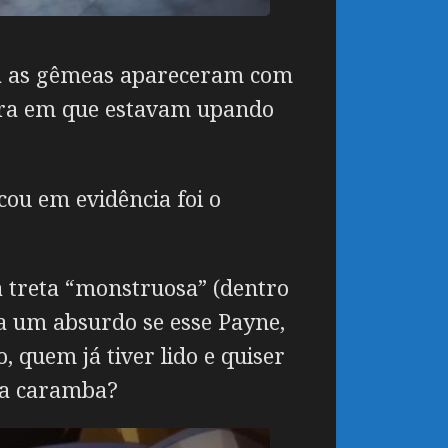
 já as gêmeas apareceram com
hora em que estavam upando
cou em evidência foi o
a treta “monstruosa” (dentro
ia um absurdo se esse Payne,
 quem já tiver lido e quiser
pra caramba?