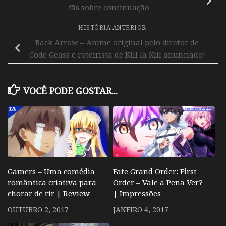
fãs sobre continuação
HISTÓRIA ANTERIOR
Back Arrow – Anime original pelo diretor de
Code Geass e roteirista de Kill la Kill anunciado!
VOCÊ PODE GOSTAR...
Gamers – Uma comédia
Fate Grand Order: First
romântica criativa para
Order – Vale a Pena Ver?
chorar de rir | Review
| Impressões
OUTUBRO 2, 2017
JANEIRO 4, 2017