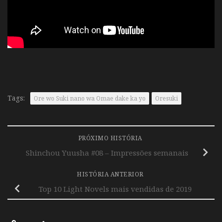
Tags:
Ore wo Suki nano wa Omae dake ka yo
Oresuki
PRÓXIMO HISTÓRIA
Shinchou Yuusha #08 – Impressões semanais
HISTÓRIA ANTERIOR
Top 10 Light Novels mais vendidas de 2019