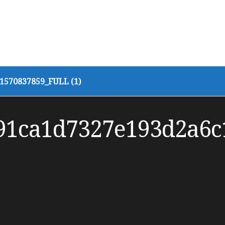
570837859_FULL (1)
91ca1d7327e193d2a6c