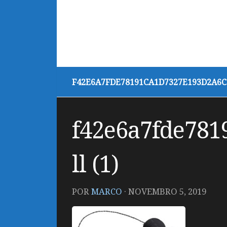
F42E6A7FDE78191CA1D7327E193D2A6C1
f42e6a7fde781
ll (1)
POR
MARCO
·
NOVEMBRO 5, 2019