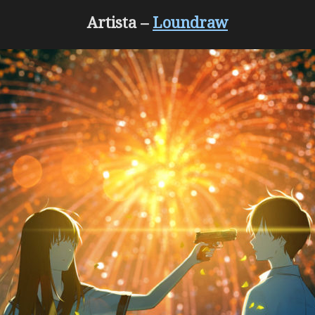
Artista –
Loundraw