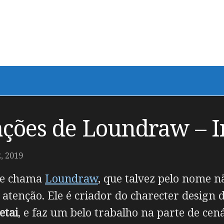
rações de Loundraw – I
 2019
 se chama
Loundraw
, que talvez pelo nome n
atenção. Ele é criador do charecter design
etai
, e faz um belo trabalho na parte de cená